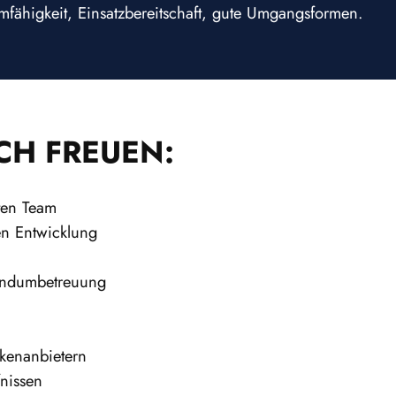
amfähigkeit, Einsatzbereitschaft, gute Umgangsformen.
CH FREUEN:
ten Team
en Entwicklung
Rundumbetreuung
rkenanbietern
fnissen