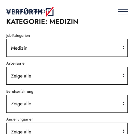
Skip
to
STELLENANGEBOTE
content
KATEGORIE: MEDIZIN
Job-Kategorien
Arbeitsorte
Berufserfahrung
Anstellungsarten