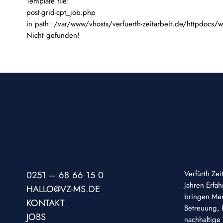
Template file:
post-grid-cpt_job.php
in path: /var/www/vhosts/verfuerth-zeitarbeit.de/httpdocs/
Nicht gefunden!
0251 – 68 66 15 0
Verfürth Zei
Jahren Erfa
HALLO@VZ-MS.DE
bringen Men
KONTAKT
Betreuung, k
JOBS
nachhaltige 