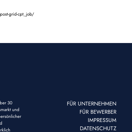
post-grid-cpt_job/
über 30
FÜR UNTERNEHMEN
smarkt und
FÜR BEWERBER
ersönlicher
IMPRESSUM
nd
DATENSCHUTZ
rklich